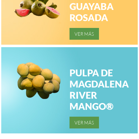
GUAYABA
ROSADA
PULPA DE
MAGDALENA
RIVER
MANGO®